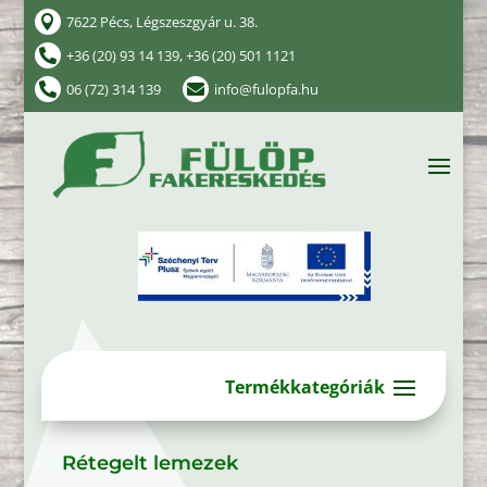
7622 Pécs, Légszeszgyár u. 38.

+36 (20) 93 14 139, +36 (20) 501 1121

06 (72) 314 139
info@fulopfa.hu


Rétegelt lemezek