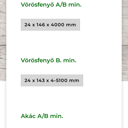
Vörösfenyő A/B min.
24 x 146 x 4000 mm
Vörösfenyő B. min.
24 x 143 x 4-5100 mm
Akác A/B min.