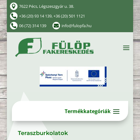
7622 Pécs, Légszeszgyár u. 38.

+36 (20) 93 14 139, +36 (20) 501 1121

06 (72) 314 139
info@fulopfa.hu


Teraszburkolatok