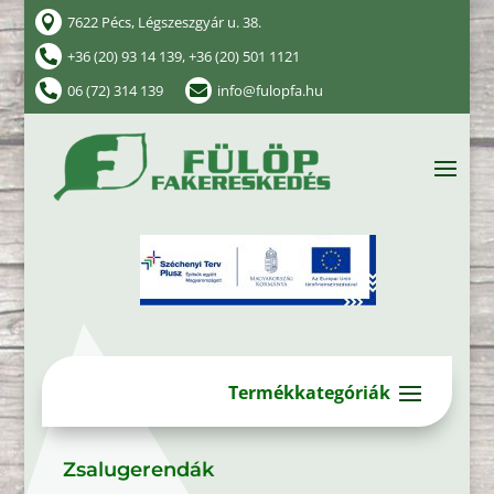
7622 Pécs, Légszeszgyár u. 38.

+36 (20) 93 14 139, +36 (20) 501 1121

06 (72) 314 139
info@fulopfa.hu


Zsalugerendák